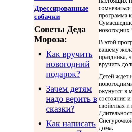
настоящих н
Дрессированные
сомневаться
программа к
собачки
Сумасшедше
Советы Деда
новогодних 
Мороза:
В этой прог
вашему жела
Как вручить
праздника, 
новогодний
вручить дол
подарок?
Детей ждет 
новогодними
Зачем детям
окунутся в 
надо верить в
состояния и
свойствах и
сказки?
Длительност
Снегурочкой
Как написать
дома.