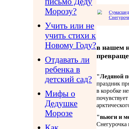
письмо Деду
Морозу?
Учить или не
учить стихи к
Новому Году?
в нашем 
превраще
Отдавать ли
ребенка в
"Ледяной п
детский сад?
праздник пр
в коробке н
Мифы о
почувствует
Дедушке
арктическог
Морозе
"вьюги и м
Снегурочка н
Как