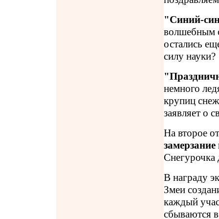
"Синий-син
волшебным о
остались еще
силу науки?
"Праздничн
немного лед
крупиц снеж
заявляет о 
На второе о
замерзание 
Снегурочка 
В награду э
Змеи создан
каждый учас
сбываются в