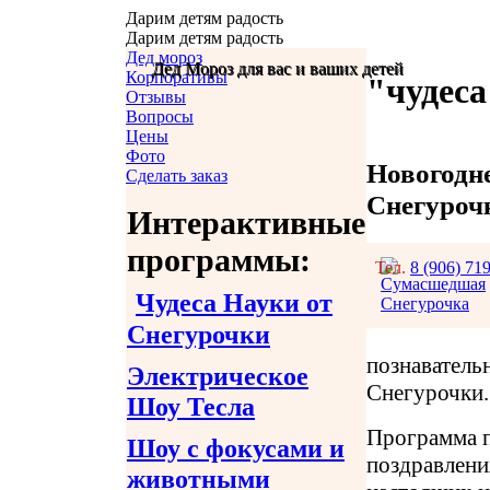
Дарим детям радость
Дарим детям радость
Дед мороз
Дед Мороз для вас и ваших детей
Дед Мороз для вас и ваших детей
Корпоративы
"чудеса
Отзывы
Вопросы
Цены
Фото
Новогодн
Сделать заказ
Снегуроч
Интерактивные
программы:
Тел.
8 (906) 71
Чудеса Науки от
Снегурочки
познаватель
Электрическое
Снегурочки.
Шоу Тесла
Программа п
Шоу с фокусами и
поздравления
животными