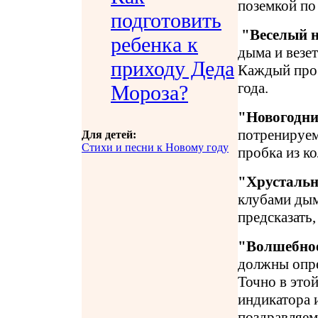
поземкой по 
подготовить
"Веселый н
ребенка к
дыма и везет
приходу Деда
Каждый проб
года.
Мороза?
"Новогодни
потренируемс
Для детей:
Стихи и песни к Новому году
пробка из к
"Хрусталь
клубами дым
предсказать,
"Волшебное
должны опре
Точно в это
индикатора 
поздравляем